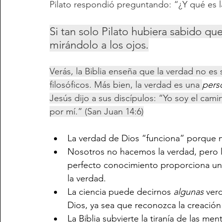
Pilato respondió preguntando: “¿Y qué es 
Si tan solo Pilato hubiera sabido qu
mirándolo a los ojos.
Verás, la Biblia enseña que la verdad no e
filosóficos. Más bien, la verdad es una 
pers
Jesús dijo a sus discípulos: “Yo soy el camin
por mí.” (San Juan 14:6)
La verdad de Dios “funciona” porque 
Nosotros no hacemos la verdad, pero l
perfecto conocimiento proporciona una
la verdad.
La ciencia puede decirnos 
algunas
 ver
Dios, ya sea que reconozca la creación
La Biblia subvierte la tiranía de las m