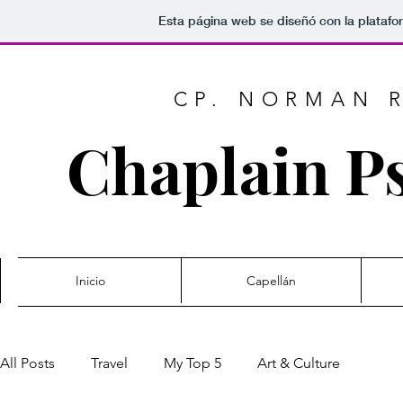
Esta página web se diseñó con la plataf
CP. NORMAN 
Chaplain P
Inicio
Capellán
All Posts
Travel
My Top 5
Art & Culture