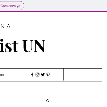
Comienza ya
RNAL
ist UN
cto