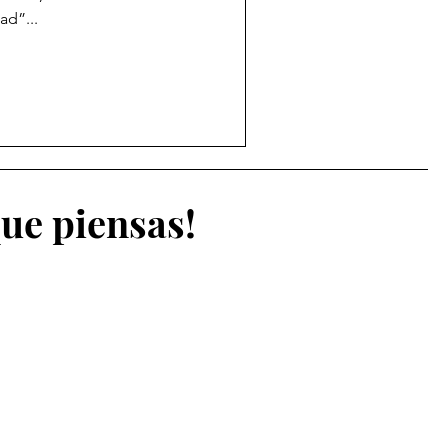
ad”...
que piensas!